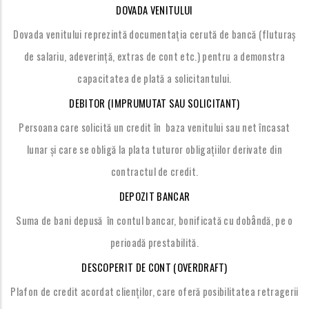
DOVADA VENITULUI
Dovada venitului reprezintă documentația cerută de bancă (fluturaș
de salariu, adeverință, extras de cont etc.) pentru a demonstra
capacitatea de plată a solicitantului.
DEBITOR (IMPRUMUTAT SAU SOLICITANT)
Persoana care solicită un credit în baza venitului sau net încasat
lunar și care se obligă la plata tuturor obligațiilor derivate din
contractul de credit.
DEPOZIT BANCAR
â
Suma de bani depusă în contul bancar, bonificată cu dob
ndă, pe o
perioadă prestabilită.
DESCOPERIT DE CONT (OVERDRAFT)
Plafon de credit acordat clienților, care oferă posibilitatea retragerii