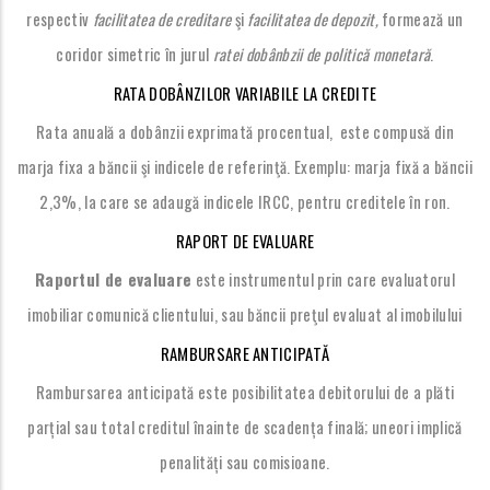
respectiv
facilitatea de creditare
şi
facilitatea de depozit,
formează un
coridor simetric în jurul
ratei dobânbzii de politică monetară
.
RATA DOBÂNZILOR VARIABILE LA CREDITE
Rata anuală a dobânzii exprimată procentual, este compusă din
marja fixa a băncii şi indicele de referinţă. Exemplu: marja fixă a băncii
2,3%, la care se adaugă indicele IRCC, pentru creditele în ron.
RAPORT DE EVALUARE
Raportul de evaluare
este instrumentul prin care evaluatorul
imobiliar comunică clientului, sau băncii preţul evaluat al imobilului
RAMBURSARE ANTICIPATĂ
Rambursarea anticipată este posibilitatea debitorului de a plăti
parțial sau total creditul înainte de scadența finală; uneori implică
penalități sau comisioane.