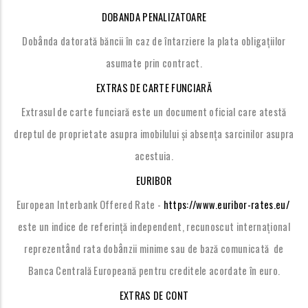
DOBA
NDA PENALIZATOARE
â
Dob
nda datorată băncii în caz de întarziere la plata obligațiilor
asumate prin contract.
EXTRAS DE CARTE FUNCIARĂ
Extrasul de carte funciară este un document oficial care atestă
dreptul de proprietate asupra imobilului și absența sarcinilor asupra
acestuia.
EURIBOR
European Interbank Offered Rate -
https://www.euribor-rates.eu/
este un indice de referință independent, recunoscut internațional
â
â
reprezent
nd rata dob
nzii minime sau de bază comunicată de
Banca Centrală Europeană pentru creditele acordate în euro.
EXTRAS DE CONT