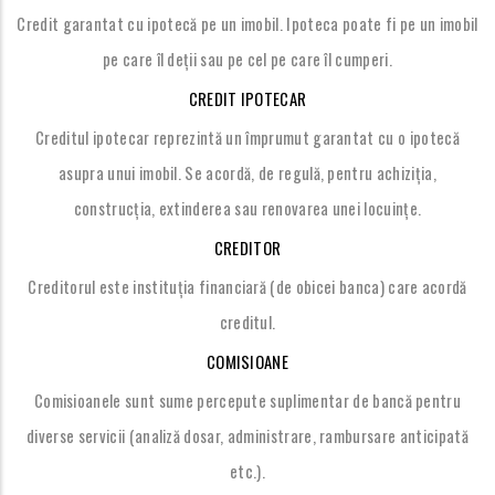
Credit garantat cu ipotecă pe un imobil. Ipoteca poate fi pe un imobil
pe care îl deții sau pe cel pe care îl cumperi.
CREDIT IPOTECAR
Creditul ipotecar reprezintă un împrumut garantat cu o ipotecă
asupra unui imobil. Se acordă, de regulă, pentru achiziția,
construcția, extinderea sau renovarea unei locuințe.
CREDITOR
Creditorul este instituția financiară (de obicei banca) care acordă
creditul.
COMISIOANE
Comisioanele sunt sume percepute suplimentar de bancă pentru
diverse servicii (analiză dosar, administrare, rambursare anticipată
etc.).