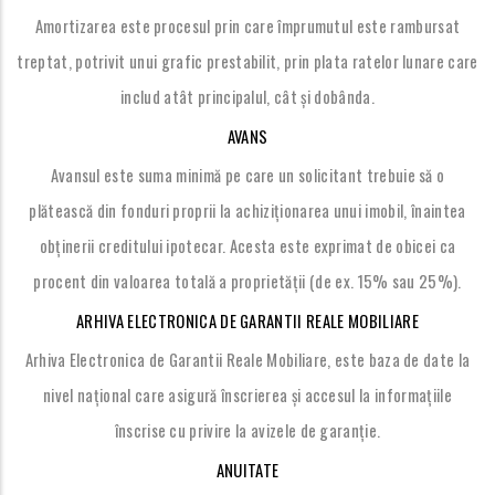
Amortizarea este procesul prin care împrumutul este rambursat
treptat, potrivit unui grafic prestabilit, prin plata ratelor lunare care
includ atât principalul, cât și dobânda.
AVANS
Avansul este suma minimă pe care un solicitant trebuie să o
plătească din fonduri proprii la achiziționarea unui imobil, înaintea
obținerii creditului ipotecar. Acesta este exprimat de obicei ca
procent din valoarea totală a proprietății (de ex. 15% sau 25%).
ARHIVA ELECTRONICA DE GARANTII REALE MOBILIARE
Arhiva Electronica de Garantii Reale Mobiliare, este baza de date la
nivel național care asigură înscrierea și accesul la informațiile
înscrise cu privire la avizele de garanție.
ANUITATE