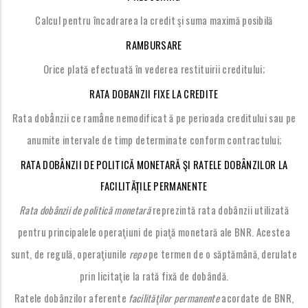
Calcul pentru încadrarea la credit şi suma maximă posibilă
RAMBURSARE
Orice plată efectuată în vederea restituirii creditului;
RATA DOBA
NZII FIXE LA CREDITE
â
â
Rata dob
nzii ce ram
ne nemodificat ă pe perioada creditului sau pe
anumite intervale de timp determinate conform contractului;
RATA DOBÂNZII DE POLITICĂ MONETARĂ ŞI RATELE DOBÂNZILOR LA
FACILITĂȚILE PERMANENTE
Rata dobânzii de politică monetară
reprezintă rata dobânzii utilizată
pentru principalele operaţiuni de piaţă monetară ale BNR. Acestea
sunt, de regulă, operaţiunile
repo
pe termen de o săptămână, derulate
prin licitaţie la rată fixă de dobândă.
Ratele dobânzilor aferente
facilităţilor permanente
acordate de BNR,