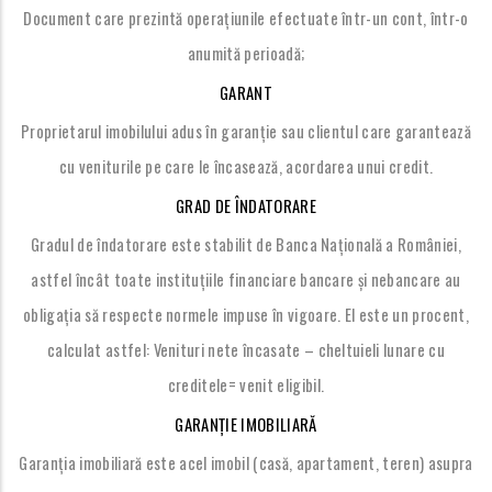
Document care prezintă operațiunile efectuate într-un cont, într-o
anumită perioadă;
GARANT
Proprietarul imobilului adus în garanție sau clientul care garantează
cu veniturile pe care le încasează, acordarea unui credit.
GRAD DE ÎNDATORARE
Gradul de îndatorare este stabilit de Banca Națională a României,
astfel încât toate instituțiile financiare bancare și nebancare au
obligația să respecte normele impuse în vigoare. El este un procent,
calculat astfel: Venituri nete încasate – cheltuieli lunare cu
creditele= venit eligibil.
GARANȚIE IMOBILIARĂ
Garanția imobiliară este acel imobil (casă, apartament, teren) asupra