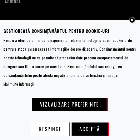
Contact
and
overall
quality.
Elena Toma PFA - Partener AV BROKER SOLUTIONS SRL
GESTIONEAZĂ CONSIMȚĂMÂNTUL PENTRU COOKIE-URI
Pentru a oferi cele mai bune experiențe, folosim tehnologii precum cookie-urile
CUI:
22139027
pentru a stoca și/sau accesa informațiile despre dispozitiv. Consimțământul pentru
Nr. Registrul Comertului:
F40/1604/2007
aceste tehnologii ne va permite să procesăm date precum comportamentul de
navigare sau ID-uri unice pe acest site. Neconsimțământul sau retragerea
Ve a
betano
y juega ahora. Es posible ganar aquí.
Știai că pe
Ice Casino
nu numai că te poți relaxa, ci și câștiga!
Еще не играли на
arcada казино
? Тогда пора сделать это
Joacă
Burning Hot egt
și simte fiorul câștigurilor mari.
consimțământului poate afecta negativ anumite caracteristici și funcții.
сейчас!
Distracție garantată!
Mai multe informații
SALVEAZĂ
VIZUALIZARE PREFERINTE
Esentiale
Analytics
Marketing
PREFERINȚELE
Stocarea
Stocarea
Stocarea
© Copyright EBC 2020. Toate drepturile rezervate.
tehnică
tehnică
tehnică
sau
sau
sau
RESPINGE
ACCEPTĂ
RETRAGE
ACORD
accesul
accesul
accesul
Calculator
Curs
Sfaturi
Întrebări