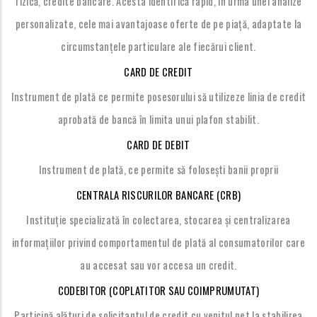
fizică, credite bancare. Acesta identifică rapid, în urma unei analize
personalizate, cele mai avantajoase oferte de pe piață, adaptate la
circumstanțele particulare ale fiecărui client.
CARD DE CREDIT
Instrument de plată ce permite posesorului să utilizeze linia de credit
aprobată de bancă în limita unui plafon stabilit.
CARD DE DEBIT
Instrument de plată, ce permite să folosești banii proprii
CENTRALA RISCURILOR BANCARE (CRB)
Instituție specializată în colectarea, stocarea și centralizarea
informațiilor privind comportamentul de plată al consumatorilor care
au accesat sau vor accesa un credit.
CODEBITOR (COPLATITOR SAU COIMPRUMUTAT)
Participă alături de solicitantul de credit cu venitul net la stabilirea