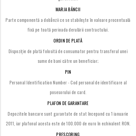
MARJA BĂNCII
â
Parte componentă a dob
nzii ce se stabilește în valoare procentuală
fixă pe toată perioada derulării contractului.
ORDIN DE PLATĂ
Dispoziție de plată folosită de consumator pentru transferul unei
sume de bani către un beneficiar;
PIN
Personal Identification Number - Cod personal de identificare al
posesorului de card.
PLAFON DE GARANTARE
Depozitele bancare sunt garantate de stat începand cu 1 ianuarie
2011, iar plafonul acesta este de 100.000 de euro în echivalent RON.
PRESCORING