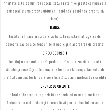
Anuitate este denumirea specializată a ratei fixe și este compusă din
â
â
"principal" (suma creditului/lună si "dob
nda" (dob
nda creditului/
luna).
BANCA
Instituție financiara a carei activitate constă în atragerea de
depozite sau de alte fonduri de la public și în acordarea de credite;
BIROU DE CREDIT
Instituție care colectează, prelucrează și furnizează informații
băncilor și societăților financiare referitoare la comportamentul de
plată al consumatorilor care beneficiază sau au beneficiat de credite
BROKER DE CREDITE
Un broker de credite reprezintă un specialist care are contracte
încheiate cu multe bănci și intermediază pentru clientul persoana