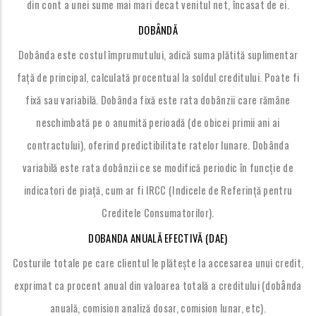
din cont a unei sume mai mari decat venitul net, încasat de ei.
DOBÂNDĂ
Dobânda este costul împrumutului, adică suma plătită suplimentar
față de principal, calculată procentual la soldul creditului. Poate fi
fixă sau variabilă. Dobânda fixă este rata dobânzii care rămâne
neschimbată pe o anumită perioadă (de obicei primii ani ai
contractului), oferind predictibilitate ratelor lunare. Dobânda
variabilă este rata dobânzii ce se modifică periodic în funcție de
indicatori de piață, cum ar fi IRCC (Indicele de Referință pentru
Creditele Consumatorilor).
DOBA
NDA ANUALĂ EFECTIVĂ (DAE)
Costurile totale pe care clientul le plătește la accesarea unui credit,
â
exprimat ca procent anual din valoarea totală a creditului (dob
nda
anuală, comision analiză dosar, comision lunar, etc).